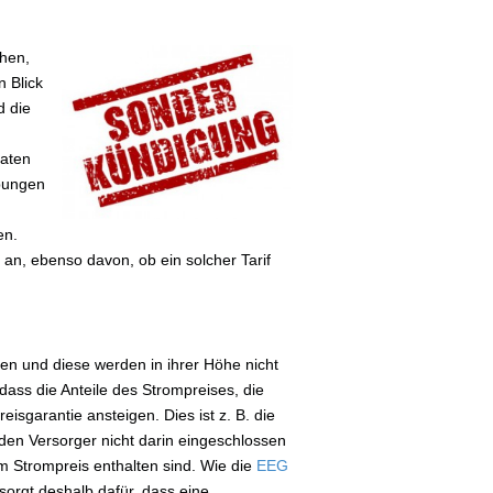
chen,
n Blick
d die
naten
ibungen
en.
an, ebenso davon, ob ein solcher Tarif
n und diese werden in ihrer Höhe nicht
ass die Anteile des Strompreises, die
isgarantie ansteigen. Dies ist z. B. die
 den Versorger nicht darin eingeschlossen
ihm Strompreis enthalten sind. Wie die
EEG
sorgt deshalb dafür, dass eine