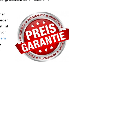
.
ner
erden.
, ist
 vor
uern
e
e