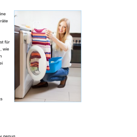
ine
räte
t für
, wie
n
ei
as
iv genug