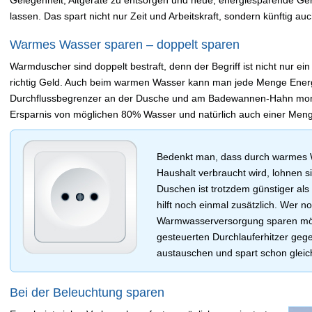
Gelegenheit, Altgeräte zu entsorgen und neue, energiesparende Ger
lassen. Das spart nicht nur Zeit und Arbeitskraft, sondern künftig auc
Warmes Wasser sparen – doppelt sparen
Warmduscher sind doppelt bestraft, denn der Begriff ist nicht nur ei
richtig Geld. Auch beim warmen Wasser kann man jede Menge Energi
Durchflussbegrenzer an der Dusche und am Badewannen-Hahn montie
Ersparnis von möglichen 80% Wasser und natürlich auch einer Meng
Bedenkt man, dass durch warmes W
Haushalt verbraucht wird, lohnen s
Duschen ist trotzdem günstiger al
hilft noch einmal zusätzlich. Wer n
Warmwasserversorgung sparen möch
gesteuerten Durchlauferhitzer geg
austauschen und spart schon glei
Bei der Beleuchtung sparen