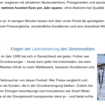
ger reagieren mit attraktiven Neukundenboni, Preisgarantien und spezi
n
mehrere hundert Euro pro Jahr sparen
, ohne Abstriche bei Qualitä
n je: In wenigen Minuten lassen sich über unser Portal die günstigsten 
nte Preisvergleiche, verständliche Konditionen und eine stressfreie Mög
Folgen der
Liberalisierung
des Strommarktes
 im Jahr 1998 hat sich in Deutschland viel getan. Früher war
rundversorger – heute kann jeder frei entscheiden, bei wem
s Marktes führte zu mehr Wettbewerb, besseren Konditionen und
 Verbraucher von dieser Freiheit: Wer Preise vergleicht und
ger als Kunden, die in der Grundversorgung bleiben. Zudem hat
rer Energien beschleunigt und Innovationen wie Smart Meter
e ist der Energiemarkt transparenter denn je – und bietet echte