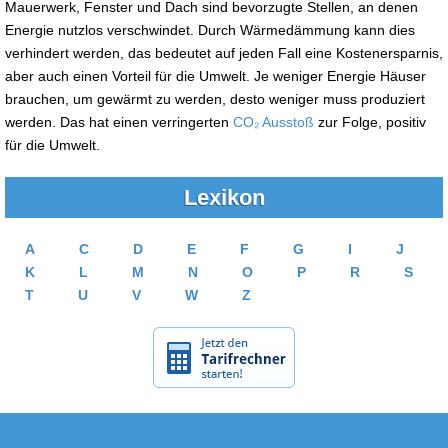
Mauerwerk, Fenster und Dach sind bevorzugte Stellen, an denen
Energie nutzlos verschwindet. Durch Wärmedämmung kann dies
verhindert werden, das bedeutet auf jeden Fall eine Kostenersparnis,
aber auch einen Vorteil für die Umwelt. Je weniger Energie Häuser
brauchen, um gewärmt zu werden, desto weniger muss produziert
werden. Das hat einen verringerten
CO₂ Ausstoß
zur Folge, positiv
für die Umwelt.
Lexikon
A
C
D
E
F
G
I
J
K
L
M
N
O
P
R
S
T
U
V
W
Z