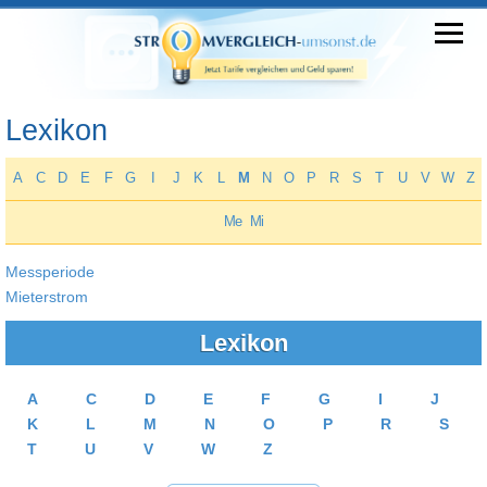
Lexikon
A
C
D
E
F
G
I
J
K
L
M
N
O
P
R
S
T
U
V
W
Z
Me
Mi
Messperiode
Mieterstrom
Lexikon
A
C
D
E
F
G
I
J
K
L
M
N
O
P
R
S
T
U
V
W
Z