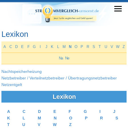
Lexikon
A
C
D
E
F
G
I
J
K
L
M
N
O
P
R
S
T
U
V
W
Z
Na
Ne
Nachtspeicherheizung
Netzbetreiber / Verteilnetzbetreiber / Übertragungsnetzbetreiber
Netzentgelt
Lexikon
A
C
D
E
F
G
I
J
K
L
M
N
O
P
R
S
T
U
V
W
Z