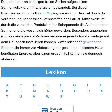
Dächern oder an sonstigen freien Stellen aufgestellten
Sonnenkollektoren in Energie umgewandelt. Bei dieser
Energieerzeugung fällt
kein CO₂
an, wie es zum Beispiel durch die
Verbrennung von fossilen Brennstoffen der Fall ist. Mittlerweile ist
durch die verstärkte Produktion der Solarpaneele die Ausbeute der
Sonnenenergie wesentlich höher geworden. Besonders angenehm
ist, dass auch private Verbraucher ihre eigene Fotovoltaikanlage auf
dem Hausdach installieren können. Zwar reicht der
gewonnene
Strom
nicht immer zur Abdeckung der gesamten in diesem Haus
benötigten Energie, aber einen großen Teil können sie dennoch
abdecken.
Lexikon
A
C
D
E
F
G
I
J
K
L
M
N
O
P
R
S
T
U
V
W
Z