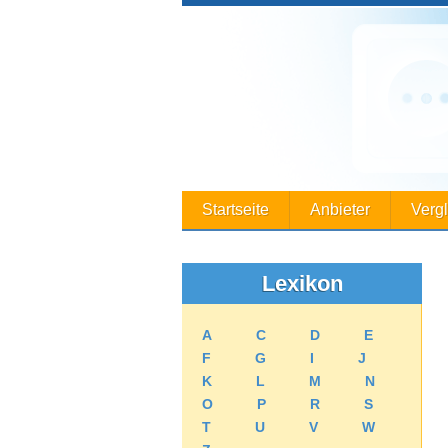
Startseite
Anbieter
Verg
Lexikon
A
C
D
E
F
G
I
J
K
L
M
N
O
P
R
S
T
U
V
W