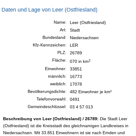
Daten und Lage von Leer (Ostfriesland)
Name:
Leer (Ostfriesland)
Art:
Stadt
Bundesland:
Niedersachsen
Kfz-Kennzeichen:
LER
PLZ:
26789
Fläche:
2
070 in km
Einwohner:
33851
männlich:
16773
weiblich:
17078
Bevölkerungsdichte:
482 Einwohner je km²
Telefonvorwahl:
0491
Gemeindeschlüssel:
03 4 57 013
Beschreibung von Leer (Ostfriesland) / 26789:
Die Stadt Leer
(Ostfriesland) ist die Kreisstadt des gleichnamigen Landkreises in
Niedersachsen. Mit 33.851 Einwohnern ist sie nach Emden und