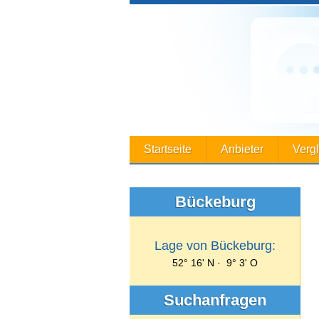
Startseite
Anbieter
Verg
Bückeburg
Lage von Bückeburg:
52° 16' N · 9° 3' O
Suchanfragen