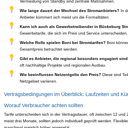
Vermeidung von Standby sind zentrale Maßnahmen.
Wie lange dauert der Wechsel des Stromanbieters?
In d
Anbieter kümmert sich meist um die Formalitäten.
Kann ich auch als Gewerbetreibender in Bückeburg St
Gewerbetarife, die sich im Preis und Service unterscheiden.
Welche Rolle spielen Boni bei Stromtarifen?
Boni können 
Gesamtpreis betrachtet werden.
Gibt es Anbieter, die regional besonders engagiert sin
oft nachhaltige Projekte und regionalen Ausbau.
Wie beeinflussen Netzentgelte den Preis?
Diese sind Tei
Netzgebiet variieren.
Vertragsbedingungen im Überblick: Laufzeiten und Kü
Worauf Verbraucher achten sollten
Tarife unterscheiden sich in der Vertragsdauer, oft zwischen 12 un
meist drei Monate, sollten jedoch individuell geprüft werden. Flexible
manchmal preislich höher angesetzt.