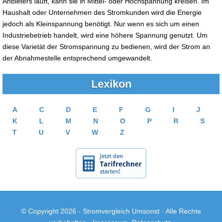
Anbieters läuft, kann sie in Mittel- oder Hochspannung kreisen. Im
Haushalt oder Unternehmen des Stromkunden wird die Energie
jedoch als Kleinspannung benötigt. Nur wenn es sich um einen
Industriebetrieb handelt, wird eine höhere Spannung genutzt. Um
diese Varietät der Stromspannung zu bedienen, wird der Strom an
der Abnahmestelle entsprechend umgewandelt.
Lexikon
A
C
D
E
F
G
I
J
K
L
M
N
O
P
R
S
T
U
V
W
Z
© Copyright 2026 -
Stromvergleich Umsonst
· Alle Rechte