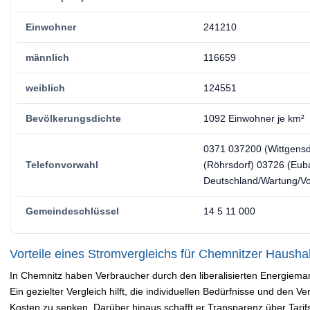
Einwohner
241210
männlich
116659
weiblich
124551
Bevölkerungsdichte
1092 Einwohner je km²
0371 037200 (Wittgensd
Telefonvorwahl
(Röhrsdorf) 03726 (Eub
Deutschland/Wartung/Vor
Gemeindeschlüssel
14 5 11 000
Vorteile eines Stromvergleichs für Chemnitzer Hausha
In Chemnitz haben Verbraucher durch den liberalisierten Energiemar
Ein gezielter Vergleich hilft, die individuellen Bedürfnisse und den 
Kosten zu senken. Darüber hinaus schafft er Transparenz über Tari