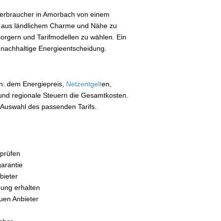
 Verbraucher in Amorbach von einem
ung aus ländlichem Charme und Nähe zu
sorgern und Tarifmodellen zu wählen. Ein
, nachhaltige Energieentscheidung.
: dem Energiepreis,
Netzentgelt
en,
und regionale Steuern die Gesamtkosten.
e Auswahl des passenden Tarifs.
 prüfen
garantie
bieter
ung erhalten
uen Anbieter