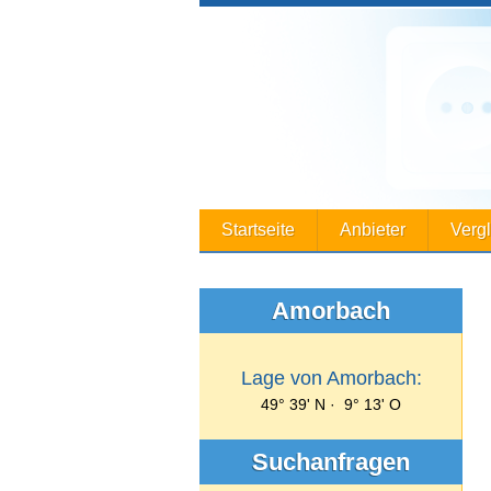
Startseite
Anbieter
Verg
Amorbach
Lage von Amorbach:
49° 39' N · 9° 13' O
Suchanfragen