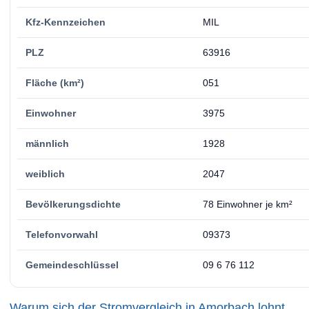
Kfz-Kennzeichen
MIL
PLZ
63916
Fläche (km²)
051
Einwohner
3975
männlich
1928
weiblich
2047
Bevölkerungsdichte
78 Einwohner je km²
Telefonvorwahl
09373
Gemeindeschlüssel
09 6 76 112
Warum sich der Stromvergleich in Amorbach lohnt