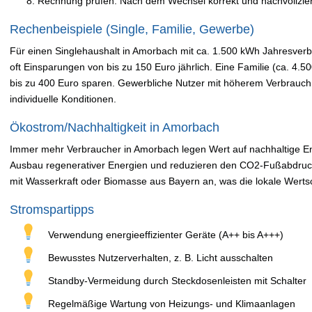
Rechnung prüfen: Nach dem Wechsel korrekt und nachvollzie
Rechenbeispiele (Single, Familie, Gewerbe)
Für einen Singlehaushalt in Amorbach mit ca. 1.500 kWh Jahresver
oft Einsparungen von bis zu 150 Euro jährlich. Eine Familie (ca. 4.
bis zu 400 Euro sparen. Gewerbliche Nutzer mit höherem Verbrauch 
individuelle Konditionen.
Ökostrom/Nachhaltigkeit in Amorbach
Immer mehr Verbraucher in Amorbach legen Wert auf nachhaltige En
Ausbau regenerativer Energien und reduzieren den CO2-Fußabdruck. 
mit Wasserkraft oder Biomasse aus Bayern an, was die lokale Wertsc
Stromspartipps
Verwendung energieeffizienter Geräte (A++ bis A+++)
Bewusstes Nutzerverhalten, z. B. Licht ausschalten
Standby-Vermeidung durch Steckdosenleisten mit Schalter
Regelmäßige Wartung von Heizungs- und Klimaanlagen