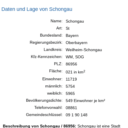
Daten und Lage von Schongau
Name:
Schongau
Art:
St
Bundesland:
Bayern
Regierungsbezirk:
Oberbayern
Landkreis:
Weilheim-Schongau
Kfz-Kennzeichen:
WM, SOG
PLZ:
86956
Fläche:
2
021 in km
Einwohner:
11719
männlich:
5754
weiblich:
5965
Bevölkerungsdichte:
549 Einwohner je km²
Telefonvorwahl:
08861
Gemeindeschlüssel:
09 1 90 148
Beschreibung von Schongau / 86956:
Schongau ist eine Stadt