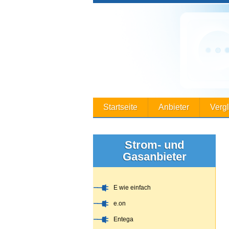
Startseite
Anbieter
Verg
Strom- und
Gasanbieter
E wie einfach
e.on
Entega