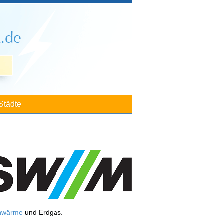
Städte
nwärme
und Erdgas.