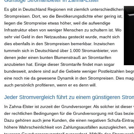
Es gibt in Deutschland Regionen mit ziemlich unterschiedlichen
Strompreisen. Dort, wo die Bevölkerungsdichte eher gering ist,
liegen die Strompreise etwas höher, weil die aufwendige
Infrastruktur eben von weniger Menschen zu schultern ist. Wo
sehr viel Geld in den Netzausbau gesteckt wurde, macht sich
dies ebenfalls in den Strompreisen bemerkbar. Inzwischen
tummeln sich in Deutschland über 1.000 Stromanbieter, von
denen jeder einen bunten Blumenstrauß an Stromtarifen
anzubieten hat. Einige dieser Stromtarife findet man sogar
bundesweit, andere sind auf die Gebiete weniger Postleitzahlen begre
eine noch nie da gewesene Dynamik in den Strompreisen. Dies mag
auch persönlich profitieren, wenn er es denn will.
Jeder Stromvergleich führt zu einem günstigeren Strom
In Zahna-Elster ist zurzeit der Grundversorger. Als solcher ist diese
der rechtlichen Bedingungen für die Grundversorgung mit Gas bezieh
Dazu gehören auch jene Kunden, die einen negativen Schufa-Eintr
höhere Wahrscheinlichkeit von Zahlungsausfällen auszugleichen, 
teureren Grundversorgungstarif zugeordnet. Mithilfe des Stromver