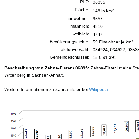
PLZ:
06895
Fläche:
2
148 in km
Einwohner:
9557
männlich:
4810
weiblich:
4747
Bevölkerungsdichte:
59 Einwohner je km²
Telefonvorwahl:
034924, 034922, 0353
Gemeindeschlüssel:
15 0 91 391
Beschreibung von Zahna-Elster / 06895:
Zahna-Elster ist eine St
Wittenberg in Sachsen-Anhalt.
Weitere Informationen zu Zahna-Elster bei
Wikipedia
.