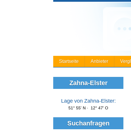
Startseite
Anbieter
Verg
Zahna-Elster
Lage von Zahna-Elster:
51° 55' N · 12° 47' O
Suchanfragen