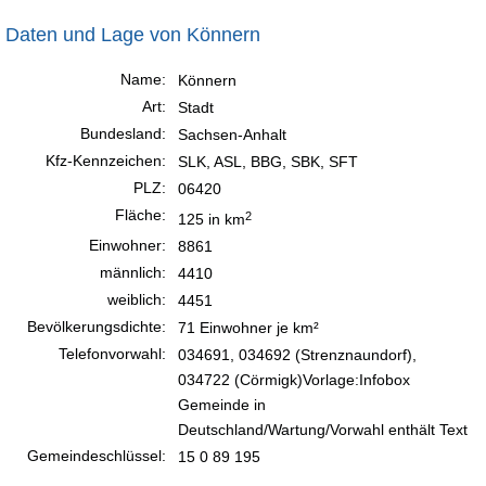
Daten und Lage von Könnern
Name:
Könnern
Art:
Stadt
Bundesland:
Sachsen-Anhalt
Kfz-Kennzeichen:
SLK, ASL, BBG, SBK, SFT
PLZ:
06420
Fläche:
2
125 in km
Einwohner:
8861
männlich:
4410
weiblich:
4451
Bevölkerungsdichte:
71 Einwohner je km²
Telefonvorwahl:
034691, 034692 (Strenznaundorf),
034722 (Cörmigk)Vorlage:Infobox
Gemeinde in
Deutschland/Wartung/Vorwahl enthält Text
Gemeindeschlüssel:
15 0 89 195