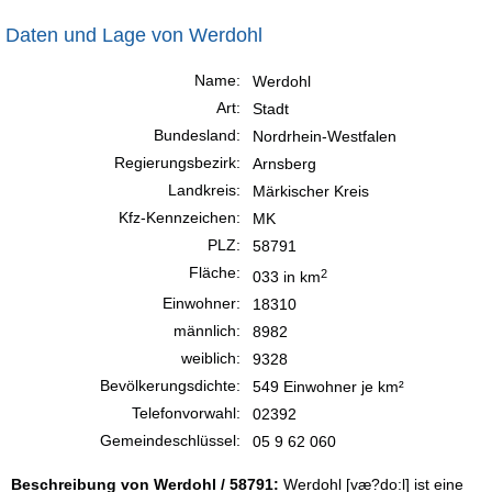
Daten und Lage von Werdohl
Name:
Werdohl
Art:
Stadt
Bundesland:
Nordrhein-Westfalen
Regierungsbezirk:
Arnsberg
Landkreis:
Märkischer Kreis
Kfz-Kennzeichen:
MK
PLZ:
58791
Fläche:
2
033 in km
Einwohner:
18310
männlich:
8982
weiblich:
9328
Bevölkerungsdichte:
549 Einwohner je km²
Telefonvorwahl:
02392
Gemeindeschlüssel:
05 9 62 060
Beschreibung von Werdohl / 58791:
Werdohl [væ?do:l] ist eine