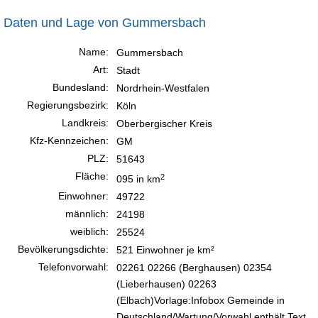
Daten und Lage von Gummersbach
Name:
Gummersbach
Art:
Stadt
Bundesland:
Nordrhein-Westfalen
Regierungsbezirk:
Köln
Landkreis:
Oberbergischer Kreis
Kfz-Kennzeichen:
GM
PLZ:
51643
Fläche:
2
095 in km
Einwohner:
49722
männlich:
24198
weiblich:
25524
Bevölkerungsdichte:
521 Einwohner je km²
Telefonvorwahl:
02261 02266 (Berghausen) 02354
(Lieberhausen) 02263
(Elbach)Vorlage:Infobox Gemeinde in
Deutschland/Wartung/Vorwahl enthält Text