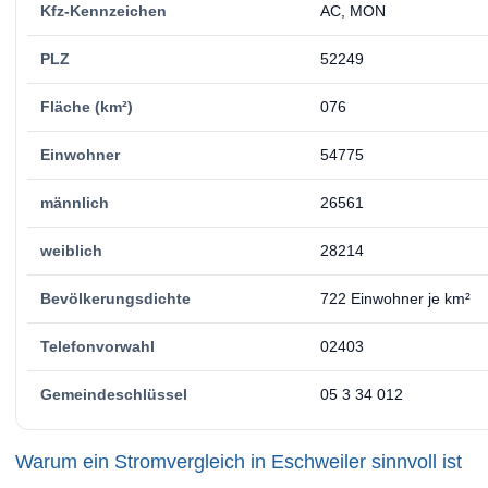
Kfz-Kennzeichen
AC, MON
PLZ
52249
Fläche (km²)
076
Einwohner
54775
männlich
26561
weiblich
28214
Bevölkerungsdichte
722 Einwohner je km²
Telefonvorwahl
02403
Gemeindeschlüssel
05 3 34 012
Warum ein Stromvergleich in Eschweiler sinnvoll ist