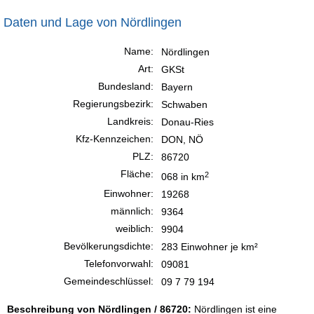
Daten und Lage von Nördlingen
Name:
Nördlingen
Art:
GKSt
Bundesland:
Bayern
Regierungsbezirk:
Schwaben
Landkreis:
Donau-Ries
Kfz-Kennzeichen:
DON, NÖ
PLZ:
86720
Fläche:
2
068 in km
Einwohner:
19268
männlich:
9364
weiblich:
9904
Bevölkerungsdichte:
283 Einwohner je km²
Telefonvorwahl:
09081
Gemeindeschlüssel:
09 7 79 194
Beschreibung von Nördlingen / 86720:
Nördlingen ist eine