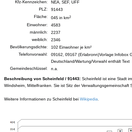
Kfz-Kennzeichen:
NEA, SEF, UFF
PLZ:
91443
Fläche:
2
045 in km
Einwohner:
4583
männlich:
2237
weiblich:
2346
Bevölkerungsdichte:
102 Einwohner je km²
Telefonvorwahl:
09162, 09167 (Erlabronn)Vorlage:Infobox 
Deutschland/Wartung/Vorwahl enthält Text
Gemeindeschlüssel:
n.a.
Beschreibung von Scheinfeld / 91443:
Scheinfeld ist eine Stadt 
Windsheim, Mittelfranken. Sie ist Sitz der Verwaltungsgemeinschaft 
Weitere Informationen zu Scheinfeld bei
Wikipedia
.