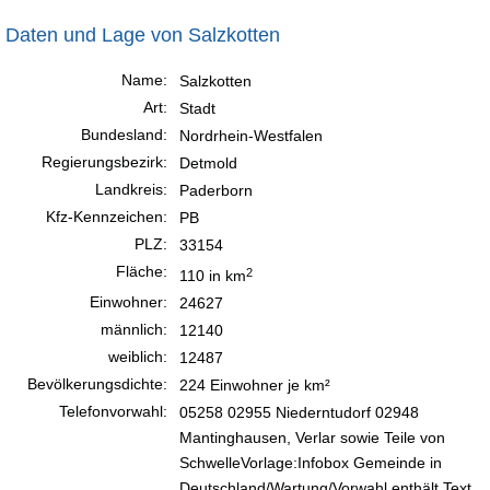
Daten und Lage von Salzkotten
Name:
Salzkotten
Art:
Stadt
Bundesland:
Nordrhein-Westfalen
Regierungsbezirk:
Detmold
Landkreis:
Paderborn
Kfz-Kennzeichen:
PB
PLZ:
33154
Fläche:
2
110 in km
Einwohner:
24627
männlich:
12140
weiblich:
12487
Bevölkerungsdichte:
224 Einwohner je km²
Telefonvorwahl:
05258 02955 Niederntudorf 02948
Mantinghausen, Verlar sowie Teile von
SchwelleVorlage:Infobox Gemeinde in
Deutschland/Wartung/Vorwahl enthält Text