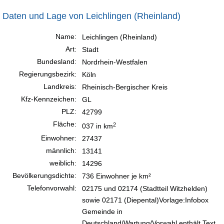
Daten und Lage von Leichlingen (Rheinland)
Name:
Leichlingen (Rheinland)
Art:
Stadt
Bundesland:
Nordrhein-Westfalen
Regierungsbezirk:
Köln
Landkreis:
Rheinisch-Bergischer Kreis
Kfz-Kennzeichen:
GL
PLZ:
42799
Fläche:
2
037 in km
Einwohner:
27437
männlich:
13141
weiblich:
14296
Bevölkerungsdichte:
736 Einwohner je km²
Telefonvorwahl:
02175 und 02174 (Stadtteil Witzhelden)
sowie 02171 (Diepental)Vorlage:Infobox
Gemeinde in
Deutschland/Wartung/Vorwahl enthält Text