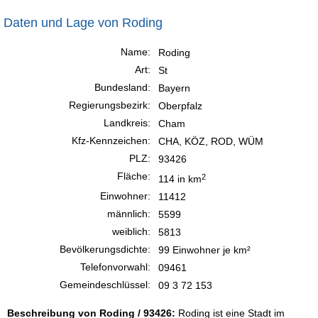
Daten und Lage von Roding
Name:
Roding
Art:
St
Bundesland:
Bayern
Regierungsbezirk:
Oberpfalz
Landkreis:
Cham
Kfz-Kennzeichen:
CHA, KÖZ, ROD, WÜM
PLZ:
93426
Fläche:
2
114 in km
Einwohner:
11412
männlich:
5599
weiblich:
5813
Bevölkerungsdichte:
99 Einwohner je km²
Telefonvorwahl:
09461
Gemeindeschlüssel:
09 3 72 153
Beschreibung von Roding / 93426:
Roding ist eine Stadt im