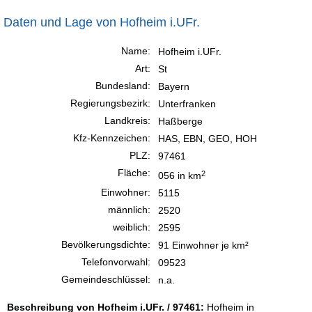
Daten und Lage von Hofheim i.UFr.
Name:
Hofheim i.UFr.
Art:
St
Bundesland:
Bayern
Regierungsbezirk:
Unterfranken
Landkreis:
Haßberge
Kfz-Kennzeichen:
HAS, EBN, GEO, HOH
PLZ:
97461
Fläche:
2
056 in km
Einwohner:
5115
männlich:
2520
weiblich:
2595
Bevölkerungsdichte:
91 Einwohner je km²
Telefonvorwahl:
09523
Gemeindeschlüssel:
n.a.
Beschreibung von Hofheim i.UFr. / 97461:
Hofheim in