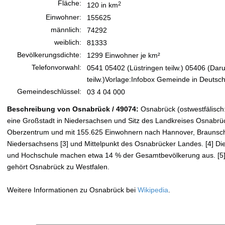
Fläche:
2
120 in km
Einwohner:
155625
männlich:
74292
weiblich:
81333
Bevölkerungsdichte:
1299 Einwohner je km²
Telefonvorwahl:
0541 05402 (Lüstringen teilw.) 05406 (Daru
teilw.)Vorlage:Infobox Gemeinde in Deutsch
Gemeindeschlüssel:
03 4 04 000
Beschreibung von Osnabrück / 49074:
Osnabrück (ostwestfälisch:
eine Großstadt in Niedersachsen und Sitz des Landkreises Osnabrück.
Oberzentrum und mit 155.625 Einwohnern nach Hannover, Braunschw
Niedersachsens [3] und Mittelpunkt des Osnabrücker Landes. [4] Die
und Hochschule machen etwa 14 % der Gesamtbevölkerung aus. [5] Hi
gehört Osnabrück zu Westfalen.
Weitere Informationen zu Osnabrück bei
Wikipedia
.