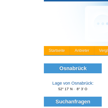
Startseite
Anbieter
Verg
Osnabrück
Lage von Osnabrück:
52° 17' N · 8° 3' O
Suchanfragen