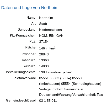
Daten und Lage von Northeim
Name:
Northeim
Art:
Stadt
Bundesland:
Niedersachsen
Kfz-Kennzeichen:
NOM, EIN, GAN
PLZ:
37154
Fläche:
2
146 in km
Einwohner:
28843
männlich:
13963
weiblich:
14880
Bevölkerungsdichte:
198 Einwohner je km²
Telefonvorwahl:
05551 05503 (Bühle) 05553
(Imbshausen) 05554 (Schnedinghausen)
Vorlage:Infobox Gemeinde in
Deutschland/Wartung/Vorwahl enthält Text
Gemeindeschlüssel:
03 1 55 011