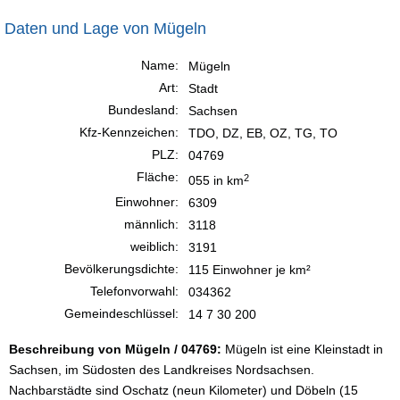
Daten und Lage von Mügeln
Name:
Mügeln
Art:
Stadt
Bundesland:
Sachsen
Kfz-Kennzeichen:
TDO, DZ, EB, OZ, TG, TO
PLZ:
04769
Fläche:
2
055 in km
Einwohner:
6309
männlich:
3118
weiblich:
3191
Bevölkerungsdichte:
115 Einwohner je km²
Telefonvorwahl:
034362
Gemeindeschlüssel:
14 7 30 200
Beschreibung von Mügeln / 04769:
Mügeln ist eine Kleinstadt in
Sachsen, im Südosten des Landkreises Nordsachsen.
Nachbarstädte sind Oschatz (neun Kilometer) und Döbeln (15