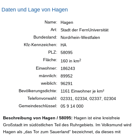
Daten und Lage von Hagen
Name:
Hagen
Art:
Stadt der FernUniversität
Bundesland:
Nordrhein-Westfalen
Kfz-Kennzeichen:
HA
PLZ:
58095
Fläche:
2
160 in km
Einwohner:
186243
männlich:
89952
weiblich:
96291
Bevölkerungsdichte:
1161 Einwohner je km²
Telefonvorwahl:
02331, 02334, 02337, 02304
Gemeindeschlüssel:
05 9 14 000
Beschreibung von Hagen / 58095:
Hagen ist eine kreisfreie
Großstadt im südöstlichen Teil des Ruhrgebiets. Im Volksmund wird
Hagen als „das Tor zum Sauerland“ bezeichnet, da dieses mit