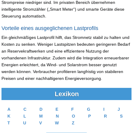
Strompreise niedriger sind. Im privaten Bereich übernehmen
intelligente Stromzähler („Smart Meter“) und smarte Geräte diese
Steuerung automatisch.
Vorteile eines ausgeglichenen Lastprofils
Ein gleichmäßiges Lastprofil hilft, das Stromnetz stabil zu halten und
Kosten zu senken. Weniger Lastspitzen bedeuten geringeren Bedarf
an Reservekraftwerken und eine effizientere Nutzung der
vorhandenen Infrastruktur. Zudem wird die Integration erneuerbarer
Energien erleichtert, da Wind- und Solarstrom besser genutzt
werden können. Verbraucher profitieren langfristig von stabileren
Preisen und einer nachhaltigeren Energieversorgung.
Lexikon
A
C
D
E
F
G
I
J
K
L
M
N
O
P
R
S
T
U
V
W
Z