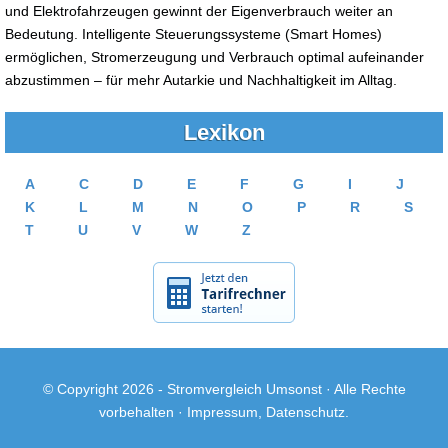
und Elektrofahrzeugen gewinnt der Eigenverbrauch weiter an
Bedeutung. Intelligente Steuerungssysteme (Smart Homes)
ermöglichen, Stromerzeugung und Verbrauch optimal aufeinander
abzustimmen – für mehr Autarkie und Nachhaltigkeit im Alltag.
Lexikon
A
C
D
E
F
G
I
J
K
L
M
N
O
P
R
S
T
U
V
W
Z
© Copyright 2026 -
Stromvergleich Umsonst
· Alle Rechte
vorbehalten ·
Impressum
,
Datenschutz
.