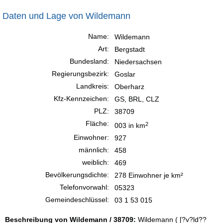
Daten und Lage von Wildemann
Name:
Wildemann
Art:
Bergstadt
Bundesland:
Niedersachsen
Regierungsbezirk:
Goslar
Landkreis:
Oberharz
Kfz-Kennzeichen:
GS, BRL, CLZ
PLZ:
38709
Fläche:
2
003 in km
Einwohner:
927
männlich:
458
weiblich:
469
Bevölkerungsdichte:
278 Einwohner je km²
Telefonvorwahl:
05323
Gemeindeschlüssel:
03 1 53 015
Beschreibung von Wildemann / 38709:
Wildemann ( [?v?ld??