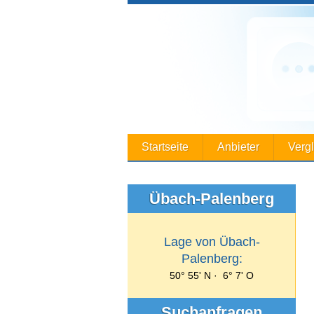
Startseite
Anbieter
Verg
Übach-Palenberg
Lage von Übach-
Palenberg:
50° 55' N · 6° 7' O
Suchanfragen