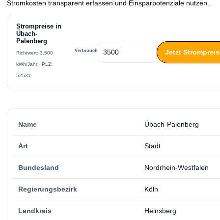
Stromkosten transparent erfassen und Einsparpotenziale nutzen.
Strompreise in
Übach-
Palenberg
Jetzt Stromprei
Verbrauch
Richtwert: 3.500
kWh/Jahr · PLZ:
52531
Name
Übach-Palenberg
Art
Stadt
Bundesland
Nordrhein-Westfalen
Regierungsbezirk
Köln
Landkreis
Heinsberg