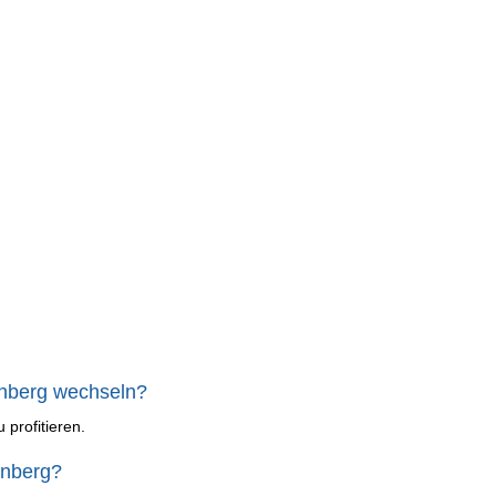
enberg wechseln?
 profitieren.
enberg?