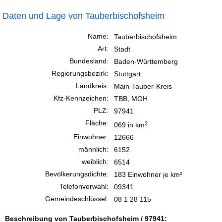
Daten und Lage von Tauberbischofsheim
Name:
Tauberbischofsheim
Art:
Stadt
Bundesland:
Baden-Württemberg
Regierungsbezirk:
Stuttgart
Landkreis:
Main-Tauber-Kreis
Kfz-Kennzeichen:
TBB, MGH
PLZ:
97941
Fläche:
2
069 in km
Einwohner:
12666
männlich:
6152
weiblich:
6514
Bevölkerungsdichte:
183 Einwohner je km²
Telefonvorwahl:
09341
Gemeindeschlüssel:
08 1 28 115
Beschreibung von Tauberbischofsheim / 97941: