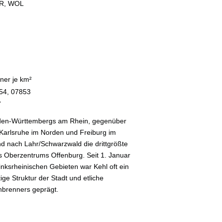
LR, WOL
ner je km²
54, 07853
7
aden-Württembergs am Rhein, gegenüber
 Karlsruhe im Norden und Freiburg im
nd nach Lahr/Schwarzwald die drittgrößte
es Oberzentrums Offenburg. Seit 1. Januar
inksrheinischen Gebieten war Kehl oft ein
ge Struktur der Stadt und etliche
nbrenners geprägt.