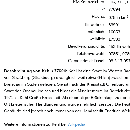
Kfz-Kennzeichen:
OG, KEL, 
PLZ:
77694
Fläche:
2
075 in km
Einwohner:
33991
männlich:
16653
weiblich:
17338
Bevölkerungsdichte:
453 Einwoh
Telefonvorwahl:
07851, 078
Gemeindeschlüssel:
08 3 17 05
Beschreibung von Kehl / 77694:
Kehl ist eine Stadt im Westen B
von Straßburg (Strasbourg) etwa gleich weit (etwa 64 km) zwischen
Breisgau im Süden gelegen. Sie ist nach der Kreisstadt Offenburg u
Stadt des Ortenaukreises und bildet ein Mittelzentrum im Bereich d
1971 ist Kehl Große Kreisstadt. Als ehemaliger Brückenkopf zu den l
Ort kriegerischer Handlungen und wurde mehrfach zerstört. Die heuti
Gebäude sind jedoch noch immer von der Handschrift Friedrich Wei
Weitere Informationen zu Kehl bei
Wikipedia
.