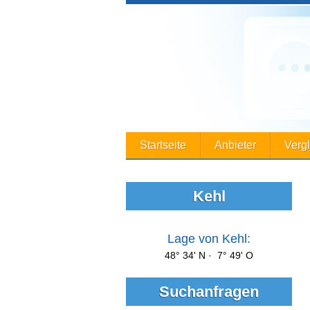
Startseite
Anbieter
Verg
Kehl
Lage von Kehl:
48° 34' N · 7° 49' O
Suchanfragen