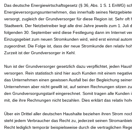
Das deutsche Energiewirtschaftsgesetz (§ 36, Abs. 1 S. 1 EnWG) sch
Energieversorgungsunternehmen, das innerhalb seines Netzgebiete
versorgt, zugleich der Grundversorger für diese Region ist. Sehr oft 
Stadtwerk. Der Netzbetreiber legt alle drei Jahre jeweils zum 1. Jul
folgenden 30. September wird diese Festlegung dann im Internet verö
Einzugsgebiet zum neuen Stromkunden wird, wird erst einmal autom
zugeordnet. Die Folge ist, dass der neue Stromkunde den relativ h
Zurzeit ist der Grundversorger in Kehl.
Nun ist der Grundversorger gesetzlich dazu verpflichtet, jeden Hau
versorgen. Rein statistisch sind hier auch Kunden mit einem negativ
das Unternehmen einen gewissen Ausfall bei der Begleichung sein
Unternehmen aber nicht gewillt ist, auf seinen Rechnungen sitzen zu 
den Grundversorgungstarif eingerechnet. Somit tragen alle Kunden
mit, die ihre Rechnungen nicht bezahlen. Dies erklärt das relativ h
Über ein Drittel aller deutschen Haushalte beziehen ihren Strom no
steht jedem Verbraucher das Recht zu, jederzeit seinen Stromanbiet
Recht lediglich temporär beispielsweise durch die vertraglichen Re