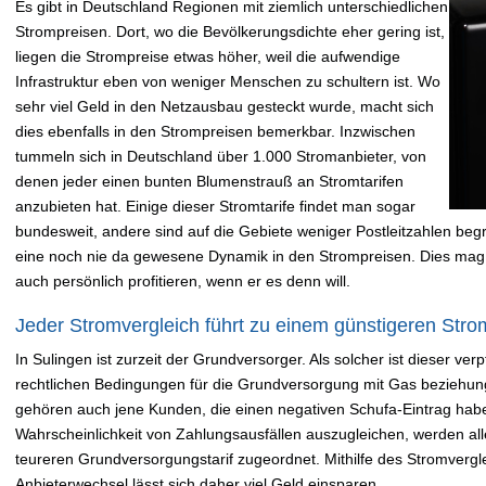
Es gibt in Deutschland Regionen mit ziemlich unterschiedlichen
Strompreisen. Dort, wo die Bevölkerungsdichte eher gering ist,
liegen die Strompreise etwas höher, weil die aufwendige
Infrastruktur eben von weniger Menschen zu schultern ist. Wo
sehr viel Geld in den Netzausbau gesteckt wurde, macht sich
dies ebenfalls in den Strompreisen bemerkbar. Inzwischen
tummeln sich in Deutschland über 1.000 Stromanbieter, von
denen jeder einen bunten Blumenstrauß an Stromtarifen
anzubieten hat. Einige dieser Stromtarife findet man sogar
bundesweit, andere sind auf die Gebiete weniger Postleitzahlen begre
eine noch nie da gewesene Dynamik in den Strompreisen. Dies mag
auch persönlich profitieren, wenn er es denn will.
Jeder Stromvergleich führt zu einem günstigeren Strom
In Sulingen ist zurzeit der Grundversorger. Als solcher ist dieser ve
rechtlichen Bedingungen für die Grundversorgung mit Gas beziehung
gehören auch jene Kunden, die einen negativen Schufa-Eintrag hab
Wahrscheinlichkeit von Zahlungsausfällen auszugleichen, werden a
teureren Grundversorgungstarif zugeordnet. Mithilfe des Stromver
Anbieterwechsel lässt sich daher viel Geld einsparen.