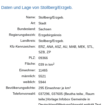
Daten und Lage von Stollberg/Erzgeb.
Name:
Stollberg/Erzgeb.
Art:
Stadt
Bundesland:
Sachsen
Regierungsbezirk:
Erzgebirgskreis
Landkreis:
Stollberg/Erzgeb.
Kfz-Kennzeichen:
ERZ, ANA, ASZ, AU, MAB, MEK, STL,
SZB, ZP
PLZ:
09366
Fläche:
2
039 in km
Einwohner:
11465
männlich:
5521
weiblich:
5944
Bevölkerungsdichte:
295 Einwohner je km²
Telefonvorwahl:
037296, 037605 (Beutha teilw., Raum
teilw.)Vorlage:Infobox Gemeinde in
Deutschland/Wartung/Vorwahl enthält Text