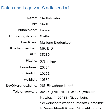
Daten und Lage von Stadtallendorf
Name:
Stadtallendorf
Art:
Stadt
Bundesland:
Hessen
Regierungsbezirk:
Gießen
Landkreis:
Marburg-Biedenkopf
Kfz-Kennzeichen:
MR, BID
PLZ:
35260
Fläche:
2
078 in km
Einwohner:
20764
männlich:
10182
weiblich:
10582
Bevölkerungsdichte:
265 Einwohner je km²
Telefonvorwahl:
06425 (Wolferode), 06428 (Erksdorf,
Hatzbach), 06429 (Niederklein,
Schweinsberg)Vorlage:Infobox Gemeinde
in Deutschland/Wartung/Vorwahl enthält