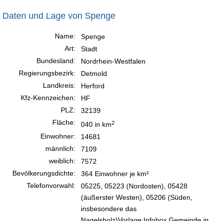
Daten und Lage von Spenge
Name:
Spenge
Art:
Stadt
Bundesland:
Nordrhein-Westfalen
Regierungsbezirk:
Detmold
Landkreis:
Herford
Kfz-Kennzeichen:
HF
PLZ:
32139
Fläche:
2
040 in km
Einwohner:
14681
männlich:
7109
weiblich:
7572
Bevölkerungsdichte:
364 Einwohner je km²
Telefonvorwahl:
05225, 05223 (Nordosten), 05428
(äußerster Westen), 05206 (Süden,
insbesondere das
Nagelsholz)Vorlage:Infobox Gemeinde in