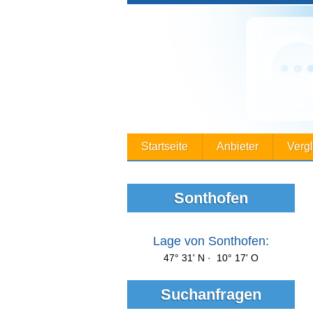
Startseite
Anbieter
Verg
Sonthofen
Lage von Sonthofen:
47° 31' N · 10° 17' O
Suchanfragen