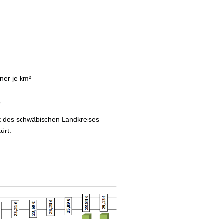
ner je km²
9
dt des schwäbischen Landkreises
ürt.