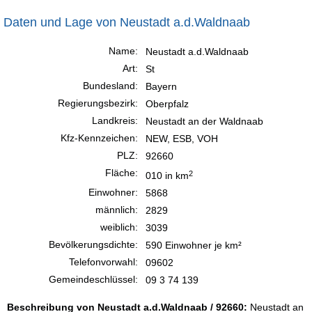
Daten und Lage von Neustadt a.d.Waldnaab
Name:
Neustadt a.d.Waldnaab
Art:
St
Bundesland:
Bayern
Regierungsbezirk:
Oberpfalz
Landkreis:
Neustadt an der Waldnaab
Kfz-Kennzeichen:
NEW, ESB, VOH
PLZ:
92660
Fläche:
2
010 in km
Einwohner:
5868
männlich:
2829
weiblich:
3039
Bevölkerungsdichte:
590 Einwohner je km²
Telefonvorwahl:
09602
Gemeindeschlüssel:
09 3 74 139
Beschreibung von Neustadt a.d.Waldnaab / 92660:
Neustadt an