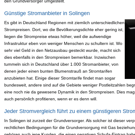
den Grundversorger umgestellt.
Günstige Stromanbieter in Solingen
Es gibt in Deutschland Regionen mit ziemlich unterschiedlichen
Strompreisen. Dort, wo die Bevölkerungsdichte eher gering ist,
liegen die Strompreise etwas höher, weil die aufwendige
Infrastruktur eben von weniger Menschen zu schultern ist. Wo
sehr viel Geld in den Netzausbau gesteckt wurde, macht sich
dies ebenfalls in den Strompreisen bemerkbar. Inzwischen
tummeln sich in Deutschland über 1.000 Stromanbieter, von
denen jeder einen bunten Blumenstrauß an Stromtarifen
anzubieten hat. Einige dieser Stromtarife findet man sogar
bundesweit, andere sind auf die Gebiete weniger Postleitzahlen begre
eine noch nie da gewesene Dynamik in den Strompreisen. Dies mag
auch persönlich profitieren, wenn er es denn will.
Jeder Stromvergleich führt zu einem günstigeren Strom
In Solingen ist zurzeit der Grundversorger. Als solcher ist dieser ve
rechtlichen Bedingungen für die Grundversorgung mit Gas beziehung
gehören auch jene Kunden, die einen negativen Schufa-Eintrag hab