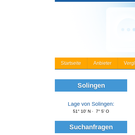
Startseite
Anbieter
Verg
Solingen
Lage von Solingen:
51° 10' N · 7° 5' O
Suchanfragen