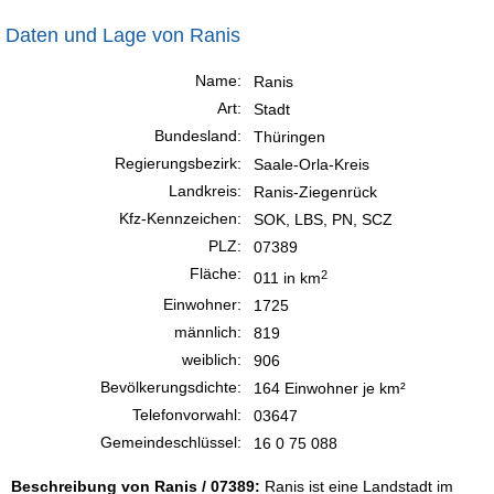
Daten und Lage von Ranis
Name:
Ranis
Art:
Stadt
Bundesland:
Thüringen
Regierungsbezirk:
Saale-Orla-Kreis
Landkreis:
Ranis-Ziegenrück
Kfz-Kennzeichen:
SOK, LBS, PN, SCZ
PLZ:
07389
Fläche:
2
011 in km
Einwohner:
1725
männlich:
819
weiblich:
906
Bevölkerungsdichte:
164 Einwohner je km²
Telefonvorwahl:
03647
Gemeindeschlüssel:
16 0 75 088
Beschreibung von Ranis / 07389:
Ranis ist eine Landstadt im