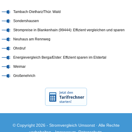
Tambach-Dietharz/Thür. Wald
Sondershausen
Strompreise in Blankenhain (99444): Effizient vergleichen und sparen
Neuhaus am Rennweg
Ohrdruf
Energievergleich Berga/Elster: Effizient sparen im Elstertal
Weimar
Großenehrich
© Copyright 2026 -
Stromvergleich Umsonst
· Alle Rechte
vorbehalten ·
Impressum
,
Datenschutz
.