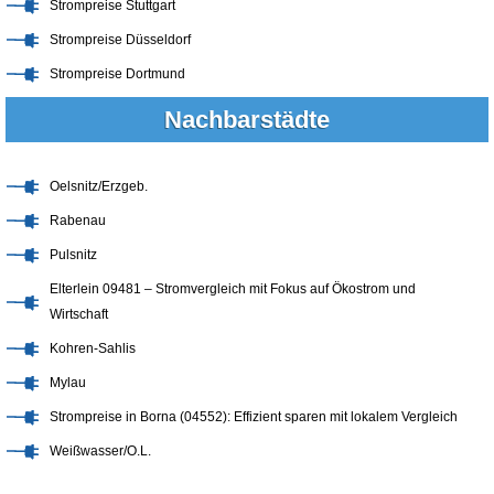
Strompreise Stuttgart
Strompreise Düsseldorf
Strompreise Dortmund
Nachbarstädte
Oelsnitz/Erzgeb.
Rabenau
Pulsnitz
Elterlein 09481 – Stromvergleich mit Fokus auf Ökostrom und
Wirtschaft
Kohren-Sahlis
Mylau
Strompreise in Borna (04552): Effizient sparen mit lokalem Vergleich
Weißwasser/O.L.