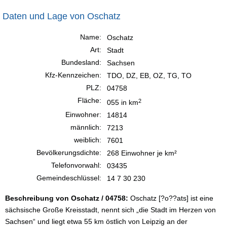
Daten und Lage von Oschatz
Name:
Oschatz
Art:
Stadt
Bundesland:
Sachsen
Kfz-Kennzeichen:
TDO, DZ, EB, OZ, TG, TO
PLZ:
04758
Fläche:
2
055 in km
Einwohner:
14814
männlich:
7213
weiblich:
7601
Bevölkerungsdichte:
268 Einwohner je km²
Telefonvorwahl:
03435
Gemeindeschlüssel:
14 7 30 230
Beschreibung von Oschatz / 04758:
Oschatz [?o??ats] ist eine
sächsische Große Kreisstadt, nennt sich „die Stadt im Herzen von
Sachsen“ und liegt etwa 55 km östlich von Leipzig an der