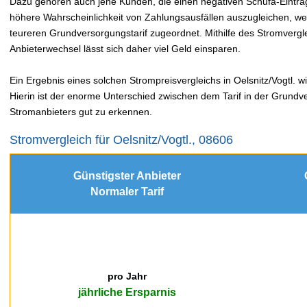
Dazu gehören auch jene Kunden, die einen negativen Schufa-Eintr
höhere Wahrscheinlichkeit von Zahlungsausfällen auszugleichen, 
teureren Grundversorgungstarif zugeordnet. Mithilfe des Stromver
Anbieterwechsel lässt sich daher viel Geld einsparen.
Ein Ergebnis eines solchen Strompreisvergleichs in Oelsnitz/Vogtl. wi
Hierin ist der enorme Unterschied zwischen dem Tarif in der Grundv
Stromanbieters gut zu erkennen.
Stromvergleich für Oelsnitz/Vogtl., 08606
Günstigster Anbieter
Normaler Tarif
pro Jahr
jährliche Ersparnis