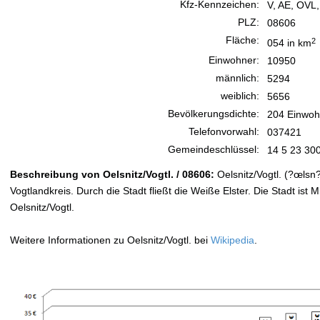
Kfz-Kennzeichen:
V, AE, OVL
PLZ:
08606
Fläche:
2
054 in km
Einwohner:
10950
männlich:
5294
weiblich:
5656
Bevölkerungsdichte:
204 Einwoh
Telefonvorwahl:
037421
Gemeindeschlüssel:
14 5 23 30
Beschreibung von Oelsnitz/Vogtl. / 08606:
Oelsnitz/Vogtl. (?œlsn?
Vogtlandkreis. Durch die Stadt fließt die Weiße Elster. Die Stadt ist
Oelsnitz/Vogtl.
Weitere Informationen zu Oelsnitz/Vogtl. bei
Wikipedia
.