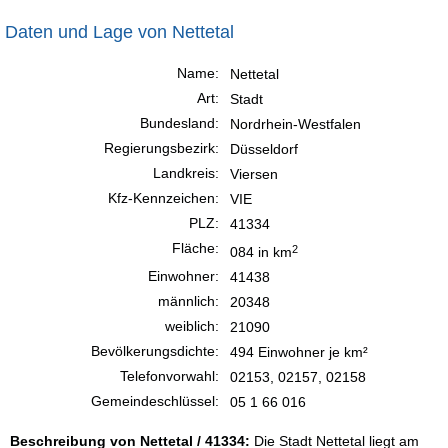
Daten und Lage von Nettetal
Name:
Nettetal
Art:
Stadt
Bundesland:
Nordrhein-Westfalen
Regierungsbezirk:
Düsseldorf
Landkreis:
Viersen
Kfz-Kennzeichen:
VIE
PLZ:
41334
Fläche:
2
084 in km
Einwohner:
41438
männlich:
20348
weiblich:
21090
Bevölkerungsdichte:
494 Einwohner je km²
Telefonvorwahl:
02153, 02157, 02158
Gemeindeschlüssel:
05 1 66 016
Beschreibung von Nettetal / 41334:
Die Stadt Nettetal liegt am