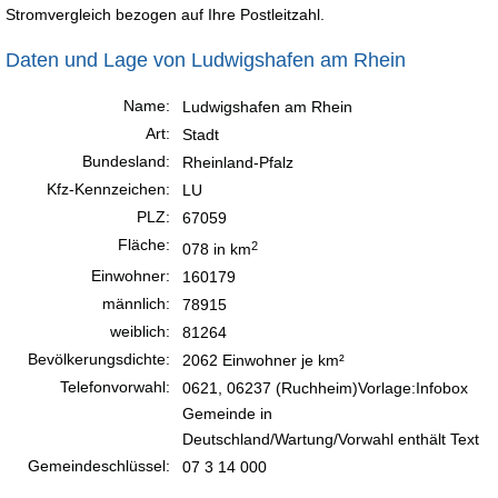
Stromvergleich bezogen auf Ihre Postleitzahl.
Daten und Lage von Ludwigshafen am Rhein
Name:
Ludwigshafen am Rhein
Art:
Stadt
Bundesland:
Rheinland-Pfalz
Kfz-Kennzeichen:
LU
PLZ:
67059
Fläche:
2
078 in km
Einwohner:
160179
männlich:
78915
weiblich:
81264
Bevölkerungsdichte:
2062 Einwohner je km²
Telefonvorwahl:
0621, 06237 (Ruchheim)Vorlage:Infobox
Gemeinde in
Deutschland/Wartung/Vorwahl enthält Text
Gemeindeschlüssel:
07 3 14 000