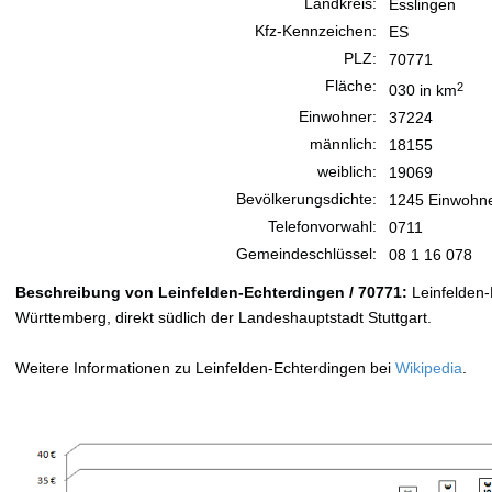
Landkreis:
Esslingen
Kfz-Kennzeichen:
ES
PLZ:
70771
Fläche:
2
030 in km
Einwohner:
37224
männlich:
18155
weiblich:
19069
Bevölkerungsdichte:
1245 Einwohne
Telefonvorwahl:
0711
Gemeindeschlüssel:
08 1 16 078
Beschreibung von Leinfelden-Echterdingen / 70771:
Leinfelden-
Württemberg, direkt südlich der Landeshauptstadt Stuttgart.
Weitere Informationen zu Leinfelden-Echterdingen bei
Wikipedia
.