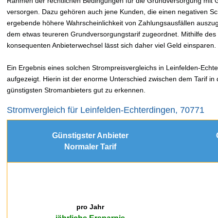
Rahmen der rechtlichen Bedingungen für die Grundversorgung mit Ga
versorgen. Dazu gehören auch jene Kunden, die einen negativen Sc
ergebende höhere Wahrscheinlichkeit von Zahlungsausfällen auszu
dem etwas teureren Grundversorgungstarif zugeordnet. Mithilfe de
konsequenten Anbieterwechsel lässt sich daher viel Geld einsparen.
Ein Ergebnis eines solchen Strompreisvergleichs in Leinfelden-Echte
aufgezeigt. Hierin ist der enorme Unterschied zwischen dem Tarif i
günstigsten Stromanbieters gut zu erkennen.
Stromvergleich für Leinfelden-Echterdingen, 70771
Günstigster Anbieter
Normaler Tarif
pro Jahr